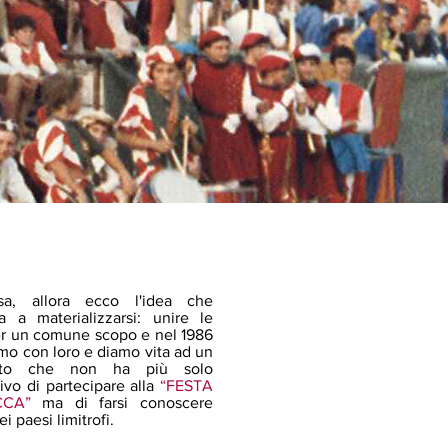
osa, allora ecco l'idea che
a a materializzarsi: unire le
er un comune scopo e nel 1986
iamo con loro e diamo
vita ad un
tto che non ha più solo
tivo di partecipare alla
“FESTA
CCA”
ma di farsi conoscere
i paesi limitrofi.