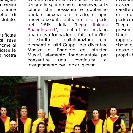
a erano
da quella spinta che ci mancava, ci fa
nostra
uomini e
capire che possiamo e dobbiamo
caratte
llo di
puntare ancora più in alto, ci apre
di que
clutate,
nuovi orizzonti, entriamo a far parte
partecip
nel 1998 della “
Lega Italiana
“Lega 
Sbandieratori
”, alcuni di noi iniziano
present
una nuova formazione, fatta di un'iter
Under
tificare
di studio e collaborazione con
rappr
si rese
elementi di altri Gruppi, per diventare
sbandier
nome al
Maestri di Bandiera ed Istruttori
nostro 
iasse le
Musici, elemento fondamentale per
propria 
a nostra
consentire una continuità di
insegnamento per i nostri giovani.