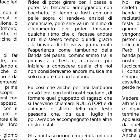
iocolieri
l'idea di poter girare per il paese e
Noi ra
poter far baccano armeggiando con
cadett
a con il
bacchette di legno e fusti con una
banda 
resi in
pelle sopra ci rendeva ansiosi di
recluta
llone, o
cominciare, però serviva un minimo di
festa d
Oratorio,
allenamento per poter imparare
grande
tto, ci
qualche ritmo che ci facesse andare
vengon
icina di
tutti allo stesso tempo, quindi, grazie
pistoni
alla bravura di chi aveva già maturato
fatica r
l'esperienza come tamburino della
Però l
 di far
Banda del paese, cominciammo tra la
banda pr
te, con
primavera e l'estate, a trovarci per
nostri 
endendo a
iniziare a conoscere quella che noi
luccica
 che ci
non consideravamo ancora musica ma
il cort
eno è da
solo rumore con un tamburo.
sempre 
lenterosi
castell
e prime
perde n
Fu così che anche per noi tamburini
 scopa.
arrivò l'ora, con tanti nostri coetanei, di
arsi con
formare quel gruppetto di ragazzi che
Vedere 
 appeso,
si facevano chiamare RULLATORI e di
all'insù
 con il
animare le sfilate della neo festa
e rigo
 più in
paesana che, da quel luglio in
termine 
rare alla
poi,
avrebbe accompagnato tante altre
applaus
la loro
nostre estati.
da quel
cima all
o giorno
Anche p
Gli anni trascorrono e noi Rullatori non