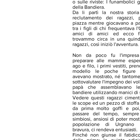
o sulle riviste: I funambolici g
della Bandiera.
Da li partì la nostra stori
reclutamento dei ragazzi, p
piazza mentre giocavano a pa
tra i figli di chi frequentava l'
amici di amici ed ecco fa
trovammo circa in una quind
ragazzi, così iniziò l'avventura.
Non da poco fu l'impresa
preparare alle mamme esper
ago e filo, i primi vestiti, pr
modello le poche figure
avevano mostrato, né tantom
sottovalutare l'impegno dei vo
papà che assemblavano l
bandiere utilizzando manici di
Vedere questi ragazzi ciment
le scope ed un pezzo di stoffa
da prima molto goffi e poi,
passare del tempo, sempre
simbiosi, ansiosi di poter most
popolazione di Urgnano 
bravura, ci rendeva entusiasti.
Finché non giunse il fatidic