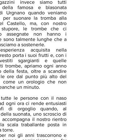
gazzini invece siamo tutti
i della famosa e blasonata
di Urgnano quando veniamo
ti per suonare la tromba alla
el Castello, ma, con nostro
 stupore, le trombe che ci
o assegnate non hanno i
 e sono talmente lunghe che a
iusciamo a sostenerle.
'esperienza acquisita nella
esto porta i suoi frutti e, con i
vestiti sgargianti e quelle
nti trombe, apriamo ogni anno
eo della
festa, oltre a scandire
le ore dal punto più alto del
o, come un orologio che non
eanche un minuto.
tutte le persone con il naso
 ad ogni ora ci rende entusiasti
nfi di orgoglio quando, al
della suonata, uno scroscio di
i accompagna il nostro rientro
la scala traballante posta in
a torre.
er noi gli anni trascorrono e