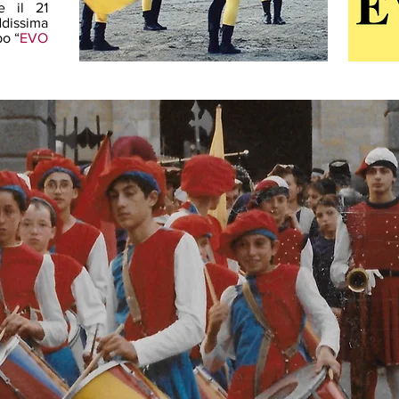
e il 21
dissima
po “
EVO