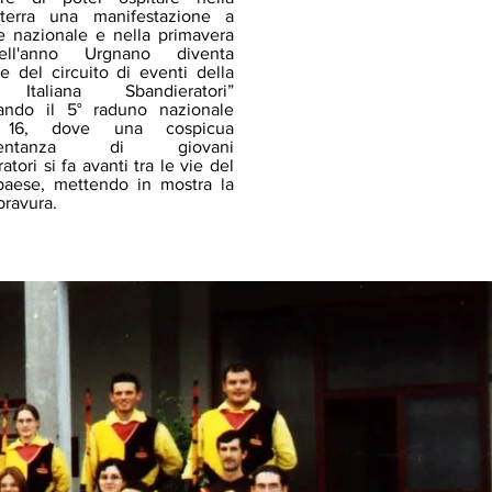
 terra una manifestazione a
re nazionale e nella primavera
ll'anno Urgnano diventa
e del circuito di eventi della
Italiana Sbandieratori”
ando il 5° raduno nazionale
 16, dove una cospicua
esentanza di giovani
atori si fa avanti tra le vie del
paese, mettendo in mostra la
bravura.