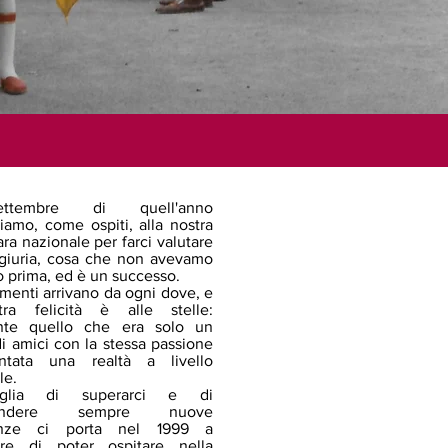
tembre di quell'anno
iamo, come ospiti, alla nostra
ra nazionale per farci valutare
giuria, cosa che non avevamo
o prima, ed è un successo.
menti arrivano da ogni dove, e
tra felicità è alle stelle:
ente quello che era solo un
di amici con la stessa passione
ntata una realtà a livello
le.
glia di superarci e di
prendere sempre nuove
enze ci porta nel 1999 a
ere di poter ospitare nella