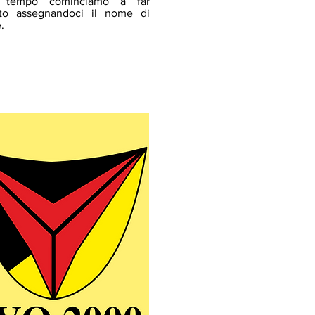
 tempo cominciamo a far
tto assegnandoci il nome di
.