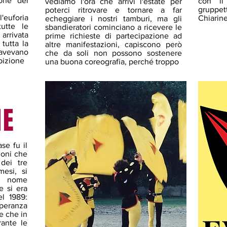
ione del
con il
vediamo l'ora che arrivi l'estate per
gruppe
poterci ritrovare e tornare a far
'euforia
Chiarine
echeggiare i nostri tamburi, ma gli
utte le
sbandieratori cominciano a ricevere le
arrivata
prime richieste di partecipazione ad
tutta la
altre manifestazioni, capiscono però
avevano
che da soli non possono sostenere
bizione
una buona coreografia, perché troppo
NE
se fu il
ioni che
 dei tre
esi, si
le nome
e si era
el 1989:
speranza
e che in
rante le