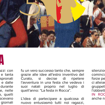
A
azzi con
fu un vero successo tanto che, sempre
silenzi
 e tanta
grazie alle idee all'estro inventivo del
cominci
spronati
Curato, si decise di ripetere
forze p
o e dalle
l'avventura in una festa che vedeva i
ci alle
 durante
suoi natali proprio nel luglio di
gruppe
e, nelle
quell'anno: “La festa in Rocca”.
l'obbiet
, quelli
IN RO
oscevano
anche ne
L'idea di partecipare a qualcosa di
giornali
nuovo entusiasmò tutti noi ragazzi,