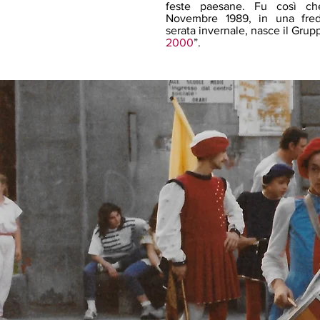
feste paesane. Fu così ch
Novembre 1989, in una fred
serata invernale, nasce il Grup
2000
”.