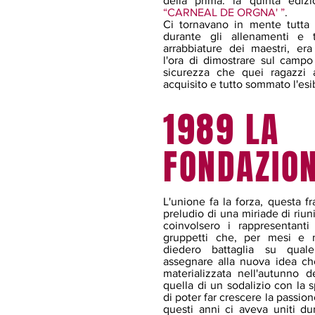
della prima: la quinta ediz
“CARNEAL DE ORGNA' ”
.
Ci tornavano in mente tutta l
durante gli allenamenti e t
arrabbiature dei maestri, era 
l'ora di dimostrare sul campo 
sicurezza che quei ragazzi 
acquisito e tutto sommato l'esi
1989 LA
FONDAZIO
L'unione fa la forza, questa fra
preludio di una miriade di riun
coinvolsero i rappresentanti
gruppetti che, per mesi e m
diedero battaglia su qua
assegnare alla nuova idea ch
materializzata nell'autunno d
quella di un sodalizio con la 
di poter far crescere la passion
questi anni ci aveva uniti du