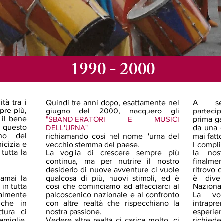
1990 - 2000
tà tra i
Quindi tre anni dopo, esattamente nel
A set
pre più,
giugno del 2000, nacquero gli
partecip
 il bene
"
SBANDIERATORI E MUSICI
prima ga
 questo
DELL'URNA"
da una 
rno del
richiamando cosi nel nome l'urna del
mai fatt
icizia e
vecchio stemma del paese.
I compli
tutta la
La voglia di crescere sempre più
la nos
continua, ma per nutrire il nostro
finalm
desiderio di nuove avventure ci vuole
ritrovo 
amai la
qualcosa di più, nuovi stimoli, ed è
è dive
in tutta
cosi che cominciamo ad affacciarci al
Naziona
almente
palcoscenico nazionale e al confronto
La vo
iche in
con altre realtà che rispecchiano la
intra
tura ci
nostra passione.
esperi
miglie,
Vedere altre realtà ci carica molto, ci
richied